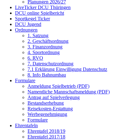
Planungen 2026/27
LiveTicker DCU Thüringen
DCU online Spielbericht
Sportkegel Ticker
DCU Jugend
Ordnungen
1. Satzung
2. Geschäftsordnung
3. Finanzordnung
4. Sportordnung
6. RVO
7. Datenschutzordnung
7.1 Erklärung Einwilligung Datenschutz
8. Info Bahnumbau
Formulare
Anmeldung Spielbetrieb (PDF)
Namentliche Mannschaftsmeldung (PDF)
Antrag auf Spielverlegung
Bestandserhebung
Reisekosten-Erstattung
Werbegenehmigung
Formulare
Ehrentafeln
Ehrentafel 2018/19
Ehrentafel 2017/18