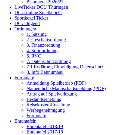
Planungen 2026/27
LiveTicker DCU Thüringen
DCU online Spielbericht
Sportkegel Ticker
DCU Jugend
Ordnungen
1. Satzung
2. Geschäftsordnung
3. Finanzordnung
4. Sportordnung
6. RVO
7. Datenschutzordnung
7.1 Erklärung Einwilligung Datenschutz
8. Info Bahnumbau
Formulare
Anmeldung Spielbetrieb (PDF)
Namentliche Mannschaftsmeldung (PDF)
Antrag auf Spielverlegung
Bestandserhebung
Reisekosten-Erstattung
Werbegenehmigung
Formulare
Ehrentafeln
Ehrentafel 2018/19
Ehrentafel 2017/18