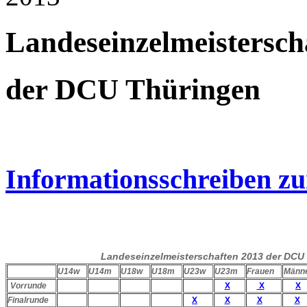
Landeseinzelmeistersch
der DCU Thüringen
Informationsschreiben z
Landeseinzelmeisterschaften 2013 der DCU
U14w
U14m
U18w
U18m
U23w
U23m
Frauen
Männ
Vorrunde
X
X
X
Finalrunde
X
X
X
X